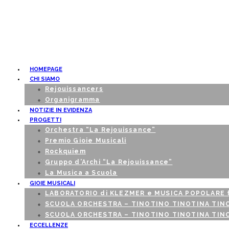
HOMEPAGE
CHI SIAMO
Rejouissancers
Organigramma
NOTIZIE IN EVIDENZA
PROGETTI
Orchestra “La Rejouissance”
Premio Gioie Musicali
Rockquiem
Gruppo d’Archi “La Rejouissance”
La Musica a Scuola
GIOIE MUSICALI
LABORATORIO di KLEZMER e MUSICA POPOLARE fe
SCUOLA ORCHESTRA – TINOTINO TINOTINA TINO 
SCUOLA ORCHESTRA – TINOTINO TINOTINA TINO
ECCELLENZE